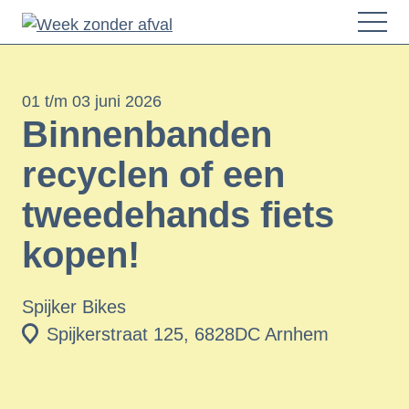
Home
01 t/m 03 juni 2026
Agenda
Binnenbanden
Speel de Quiz
recyclen of een
Over
tweedehands fiets
kopen!
Spijker Bikes
Spijkerstraat 125, 6828DC Arnhem